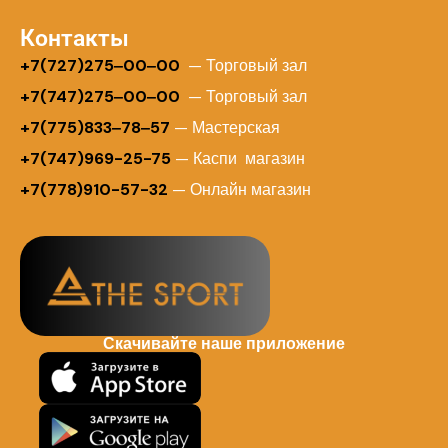
Контакты
+
7(727)275‒00‒00
— Торговый зал
+7(747)275‒00‒00
— Торговый зал
+7(775)833‒78‒57
— Мастерская
+7(747)969-25-75
— Каспи магазин
+7(778)910-57-32
— Онлайн магазин
Скачивайте наше приложение