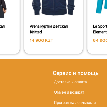
кая
Arena куртка детская
La Spor
Knitted
Element
14 900
KZT
64 90
Сервис и помощь
Доставка и оплата
Обмен и возврат
Программа лояльности