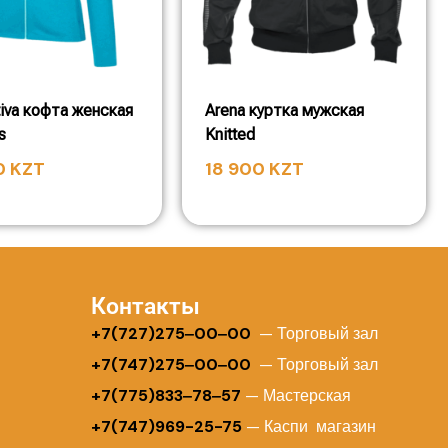
tiva кофта женская
Arena куртка мужская
s
Knitted
0
KZT
18 900
KZT
Контакты
+
7(727)275‒00‒00
— Торговый зал
+7(747)275‒00‒00
— Торговый зал
+7(775)833‒78‒57
— Мастерская
+7(747)969-25-75
— Каспи магазин