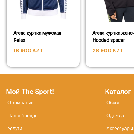
Arena куртка мужская
Arena куртка женс
Relax
Hooded spacer
18 900
KZT
28 900
KZT
Мой The Sport!
Каталог
О компании
Обувь
Наши бренды
Одежда
Услуги
Аксессуары