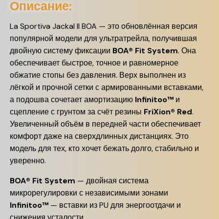
Описание:
La Sportiva Jackal II BOA — это обновлённая версия
популярной модели для ультратрейла, получившая
двойную систему фиксации
BOA® Fit System
. Она
обеспечивает быстрое, точное и равномерное
обжатие стопы без давления. Верх выполнен из
лёгкой и прочной сетки с армированными вставками,
а подошва сочетает амортизацию
Infinitoo™
и
сцепление с грунтом за счёт резины
FriXion® Red
.
Увеличенный объём в передней части обеспечивает
комфорт даже на сверхдлинных дистанциях. Это
модель для тех, кто хочет бежать долго, стабильно и
уверенно.
BOA® Fit System
— двойная система
микрорегулировки с независимыми зонами
Infinitoo™
— вставки из PU для энергоотдачи и
снижения усталости