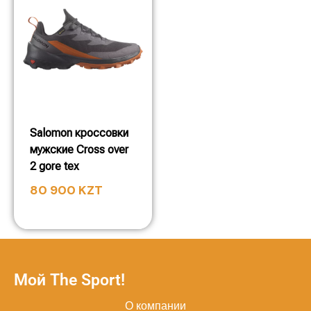
Salomon кроссовки
мужские Cross over
2 gore tex
80 900
KZT
Мой The Sport!
О компании