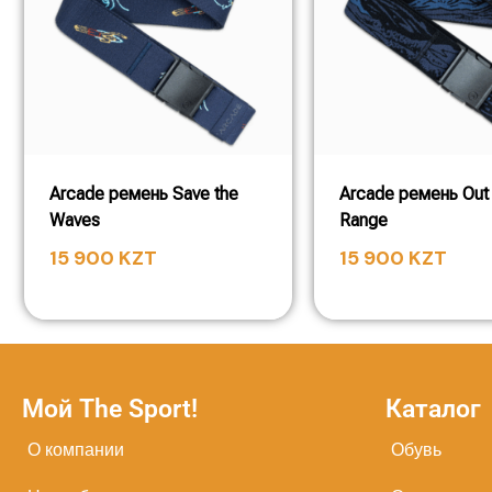
Arcade ремень Save the
Arcade ремень Out 
Waves
Range
15 900
KZT
15 900
KZT
Мой The Sport!
Каталог
О компании
Обувь