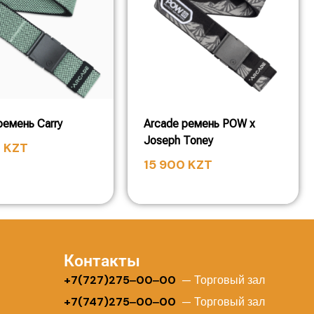
ремень Carry
Arcade ремень POW x
Joseph Toney
0
KZT
15 900
KZT
Контакты
+
7(727)275‒00‒00
— Торговый зал
+7(747)275‒00‒00
— Торговый зал