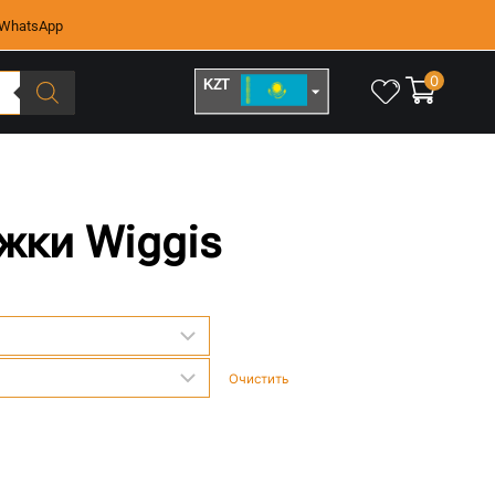
WhatsApp
0
KZT
RUB
яжки Wiggis
Очистить