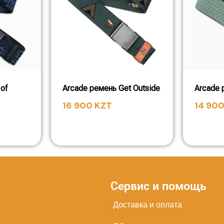
of
Arcade ремень Get Outside
Arcade 
16 900
KZT
14 90
Сервис и помощь
Доставка и оплата