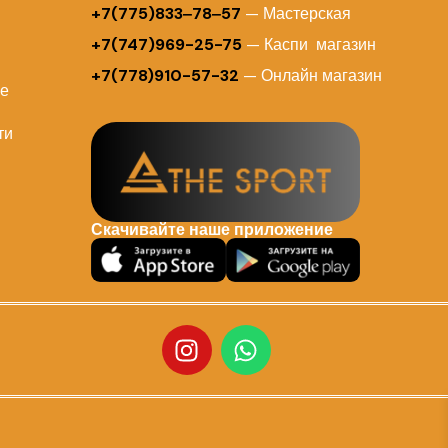
+7(775)833‒78‒57
— Мастерская
+7(747)969-25-75
— Каспи магазин
+7(778)910-57-32
— Онлайн магазин
ие
ти
Скачивайте наше приложение