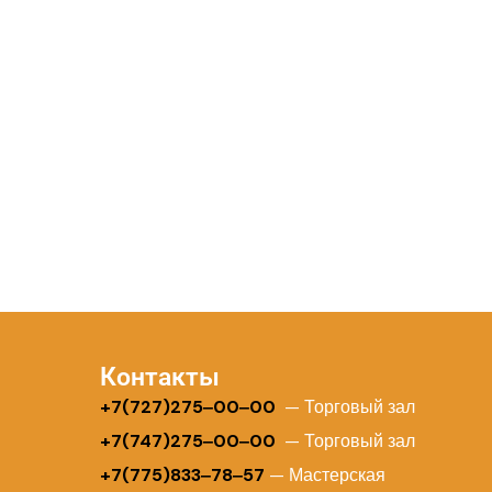
Контакты
+
7(727)275‒00‒00
— Торговый зал
+7(747)275‒00‒00
— Торговый зал
+7(775)833‒78‒57
— Мастерская