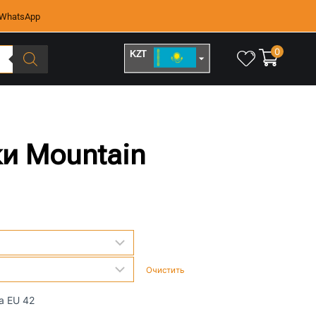
WhatsApp
0
KZT
RUB
ки Mountain
Очистить
а EU 42