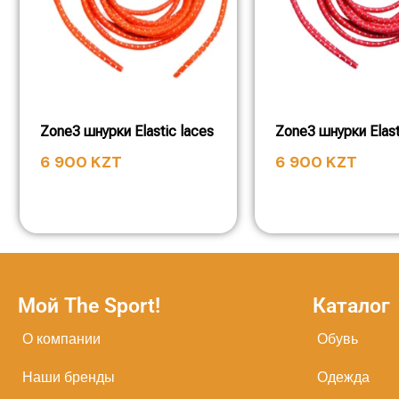
Zone3 шнурки Elastic laces
Zone3 шнурки Elast
6 900
KZT
6 900
KZT
Мой The Sport!
Каталог
О компании
Обувь
Наши бренды
Одежда