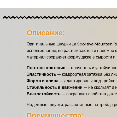
Описание:
Оригинальные шнурки La Sportiva Mountain 
использование, не растягиваются и надёжно ф
материал сохраняет форму даже в сырости и г
Плотное плетение
— прочность и устойчивос
Эластичность
— комфортная затяжка без ли
Форма и длина
— адаптированы под трейлов
Стабильность в движении
— не скользят и 
Влагостойкость
— сохраняют свойства даже
Надёжные шнурки, рассчитанные на трейл, гря
Преимущества: