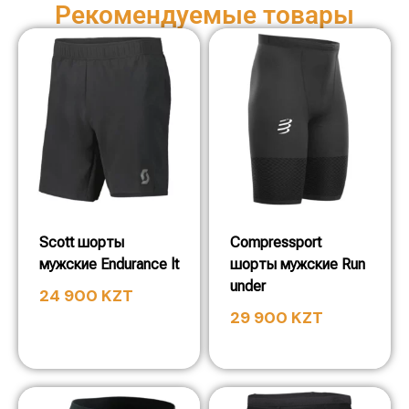
Рекомендуемые товары
Scott шорты
Compressport
мужские Endurance lt
шорты мужские Run
under
24 900
KZT
29 900
KZT