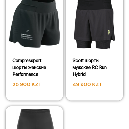
Compressport
Scott шорты
шорты женские
мужские RC Run
Performance
Hybrid
25 900
KZT
49 900
KZT