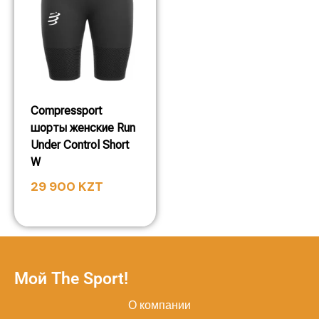
Compressport
шорты женские Run
Under Control Short
W
29 900
KZT
Мой The Sport!
О компании