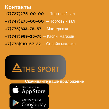
Контакты
+
7(727)275‒00‒00
— Торговый зал
+7(747)275‒00‒00
— Торговый зал
+7(775)833‒78‒57
— Мастерская
+7(747)969-25-75
— Каспи магазин
+7(778)910-57-32
— Онлайн магазин
Скачивайте наше приложение