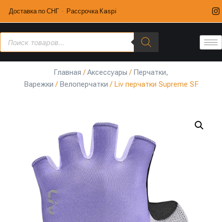
Доставка по СНГ · Рассрочка Kaspi
Главная
/
Аксессуары
/
Перчатки,
Варежки
/
Велоперчатки
/ Liv перчатки Supreme SF