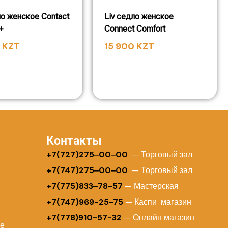
ло женское Contact
Liv седло женское
+
Connect Comfort
0
KZT
15 900
KZT
Контакты
+
7(727)275‒00‒00
— Торговый зал
+7(747)275‒00‒00
— Торговый зал
+7(775)833‒78‒57
— Мастерская
+7(747)969-25-75
— Каспи магазин
+7(778)910-57-32
— Онлайн магазин
ие