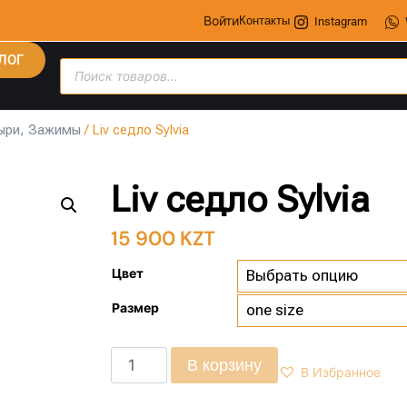
Войти
Контакты
Instagram
ЛОГ
ыри, Зажимы
/ Liv седло Sylvia
Liv седло Sylvia
15 900
KZT
Цвет
Размер
В корзину
В Избранное