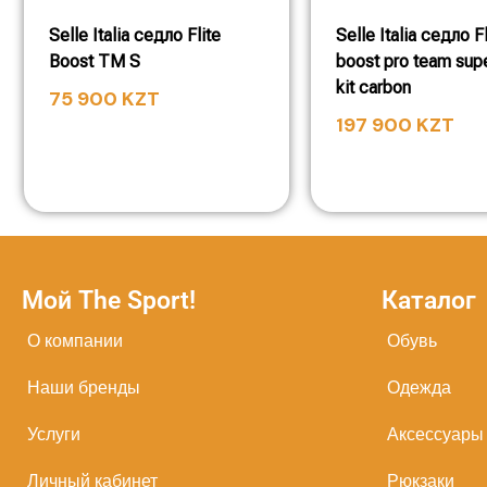
Selle Italia седло Flite
Selle Italia седло Fl
Boost TM S
boost pro team sup
kit carbon
75 900
KZT
197 900
KZT
Мой The Sport!
Каталог
О компании
Обувь
Наши бренды
Одежда
Услуги
Аксессуары
Личный кабинет
Рюкзаки