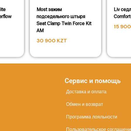
ite
Most зажим
Liv сед
erflow
подседельного штыря
Comfort
Seat Clamp Twin Force Kit
15 90
AM
30 900
KZT
Сервис и помощь
Доставка и оплата
Обмен и возврат
Программа лояльности
Пользовательское соглашен