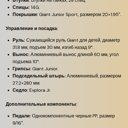
Втулки:
Втулки на гайках, 28 спиц.
Спицы:
14G.
Покрышки:
Giant Junior Sport, размером 20×1.95″.
Управление и посадка:
Руль:
Сужающийся руль Giant для детей, диаметр
31.8 мм, подъем 30 мм, изгиб назад 9°.
Вынос:
Алюминиевый вынос длиной 60 мм, угол
подъема 10°.
Грипсы:
Giant Junior.
Подседельный штырь:
Алюминиевый, размером
27.2×280 мм.
Седло:
Explora Jr.
Дополнительные компоненты:
Педали:
Однокомпонентные черные PP, размер
9/16″.