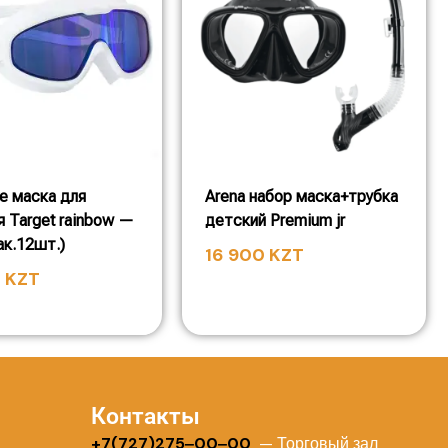
e маска для
Arena набор маска+трубка
я Target rainbow —
детский Premium jr
ак.12шт.)
16 900
KZT
0
KZT
Контакты
+
7(727)275‒00‒00
— Торговый зал