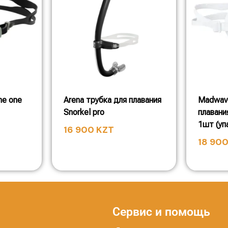
he one
Arena трубка для плавания
Madwav
Snorkel pro
плавани
1шт (уп
16 900
KZT
18 90
Сервис и помощь