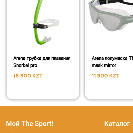
Arena трубка для плавания
Arena полумаска T
Snorkel pro
mask mirror
16 900
KZT
11 900
KZT
Мой The Sport!
Каталог