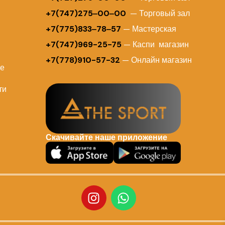
+7(747)275‒00‒00
— Торговый зал
+7(775)833‒78‒57
— Мастерская
+7(747)969-25-75
— Каспи магазин
+7(778)910-57-32
— Онлайн магазин
ие
ти
Скачивайте наше приложение