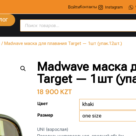
Войти
Контакты
Instagram
ЛОГ
я
/ Madwave маска для плавания Target — 1шт (упак.12шт.)
Madwave маска д
Target — 1шт (уп
18 900
KZT
Цвет
Размер
UNI (взрослая)
Посадка: универсальная, средний объём