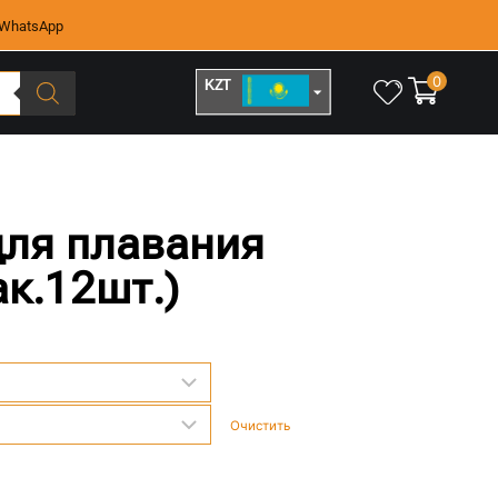
WhatsApp
0
KZT
RUB
ля плавания
ак.12шт.)
Очистить