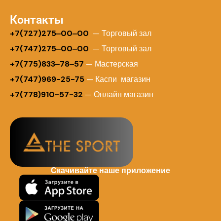
Контакты
+
7(727)275‒00‒00
— Торговый зал
+7(747)275‒00‒00
— Торговый зал
+7(775)833‒78‒57
— Мастерская
+7(747)969-25-75
— Каспи магазин
+7(778)910-57-32
— Онлайн магазин
Скачивайте наше приложение