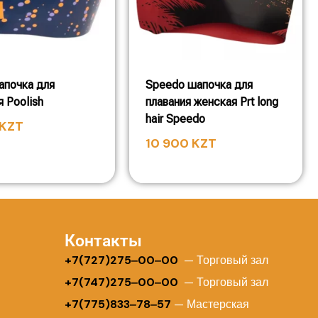
апочка для
Speedo шапочка для
я Poolish
плавания женская Prt long
hair Speedo
KZT
10 900
KZT
Контакты
+
7(727)275‒00‒00
— Торговый зал
+7(747)275‒00‒00
— Торговый зал
+7(775)833‒78‒57
— Мастерская