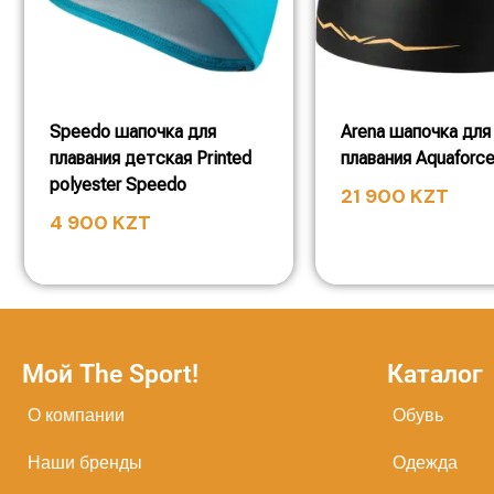
Speedo шапочка для
Arena шапочка для
плавания детская Printed
плавания Aquaforc
polyester Speedo
21 900
KZT
4 900
KZT
Мой The Sport!
Каталог
О компании
Обувь
Наши бренды
Одежда