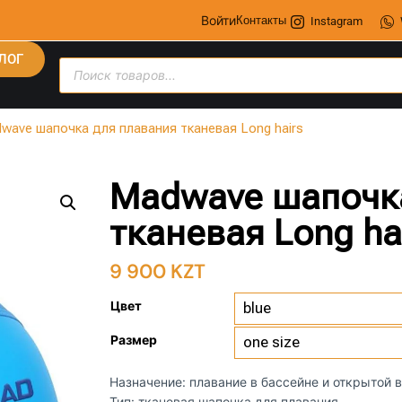
Войти
Контакты
Instagram
ЛОГ
wave шапочка для плавания тканевая Long hairs
Madwave шапочк
тканевая Long ha
9 900
KZT
Цвет
Размер
Назначение: плавание в бассейне и открытой 
Тип: тканевая шапочка для плавания