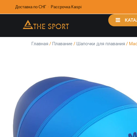
Доставка по СНГ · Рассрочка Kaspi
КАТА
Главная
/
Плавание
/
Шапочки для плавания
/ Mad