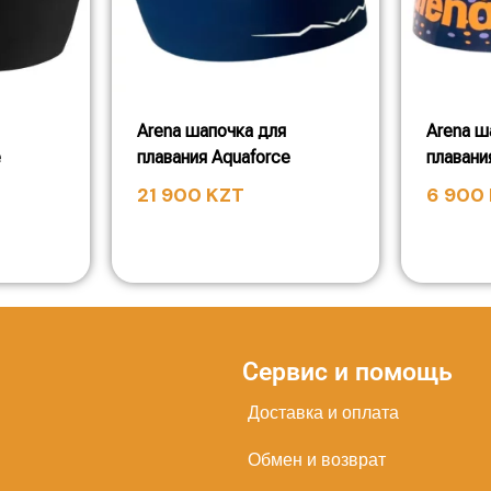
Arena шапочка для
Arena ш
e
плавания Aquaforce
плавани
21 900
KZT
6 900
Сервис и помощь
Доставка и оплата
Обмен и возврат