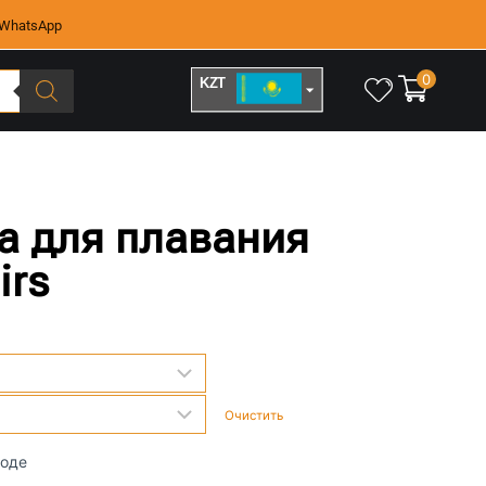
WhatsApp
0
KZT
RUB
а для плавания
irs
Очистить
воде