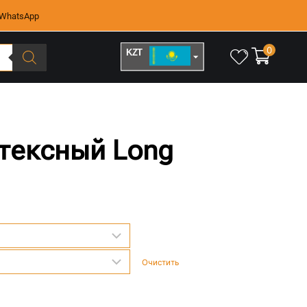
WhatsApp
0
KZT
RUB
тексный Long
Очистить