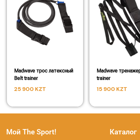
Madwave трос латексный
Madwave тренажер
Belt trainer
trainer
25 900
KZT
15 900
KZT
Мой The Sport!
Каталог