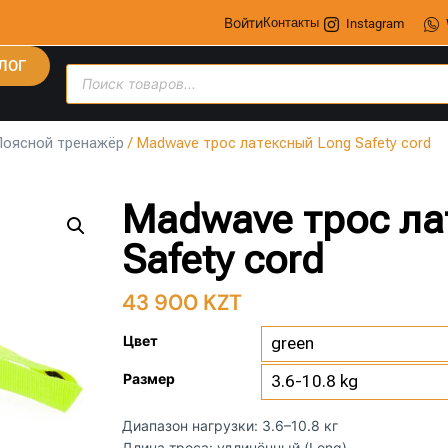
Войти
Контакты
Instagram
ЛОГ
Поясной тренажёр
/ Madwave трос латексный Long Safety cord
Madwave трос ла
Safety cord
43 900
KZT
Цвет
Размер
Диапазон нагрузки: 3.6–10.8 кг
Длина троса: удлинённый (Long)