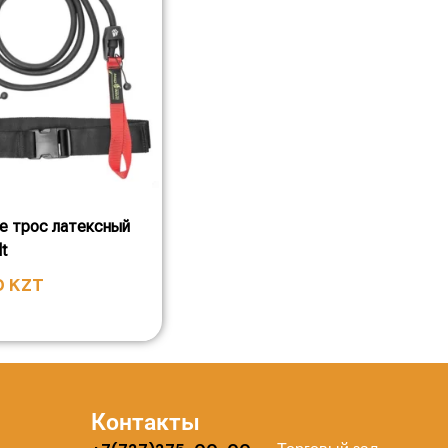
e трос латексный
t
0
KZT
Контакты