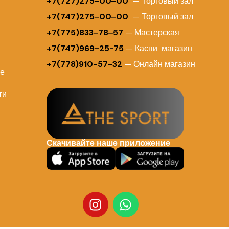
+
7(727)275‒00‒00
— Торговый зал
+7(747)275‒00‒00
— Торговый зал
+7(775)833‒78‒57
— Мастерская
+7(747)969-25-75
— Каспи магазин
+7(778)910-57-32
— Онлайн магазин
ие
ти
Скачивайте наше приложение