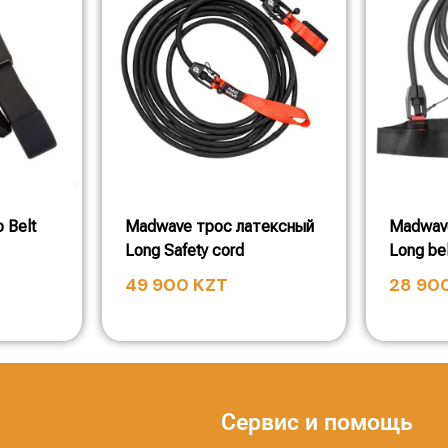
 Belt
Madwave трос латексный
Madwav
Long Safety cord
Long bel
49 900
KZT
28 90
Сервис и помощь