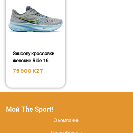
Saucony кроссовки
женские Ride 16
75 900
KZT
Мой The Sport!
О компании