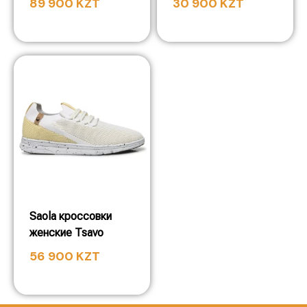
89 900
KZT
30 900
KZT
Saola кроссовки
женские Tsavo
56 900
KZT