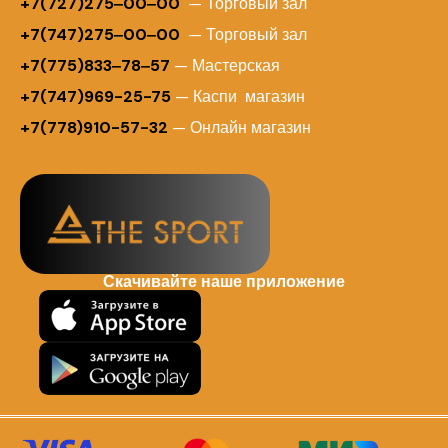
+
7(727)275‒00‒00
— Торговый зал
+7(747)275‒00‒00
— Торговый зал
+7(775)833‒78‒57
— Мастерская
+7(747)969-25-75
— Каспи магазин
+7(778)910-57-32
— Онлайн магазин
Скачивайте наше приложение