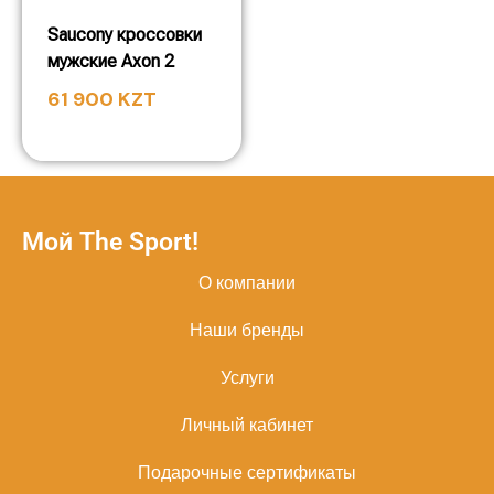
Saucony кроссовки
мужские Axon 2
61 900
KZT
Мой The Sport!
О компании
Наши бренды
Услуги
Личный кабинет
Подарочные сертификаты