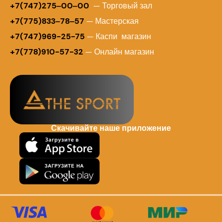
+7(747)275‒00‒00
— Торговый зал
+7(775)833‒78‒57
— Мастерская
+7(747)969-25-75
— Каспи магазин
+7(778)910-57-32
— Онлайн магазин
Скачивайте наше приложение