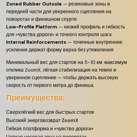
Zoned Rubber Outsole
— резиновые зоны в
передней части для уверенного сцепления на
поворотах и финишном спурте
Low-Profile Platform
— низкий профиль и гибкость
для «чувства дороги» и точного контроля шага
Internal Reinforcements
— точечные внутренние
усиления держат форму верха без утяжеления
Минимальный вес для стартов на 5–10 км: максимум
отклика ZoomX, лёгкая стабилизация на темпе и
уверенное сцепление — чтобы держать высокую
скорость от первого метра до финиша.
Преимущества:
Сверхлёгкий вес для быстрых стартов
Высокий энерговозврат ZoomX
Гибкая платформа и «чувство дороги»
Цепкая носовая зона на поворотах