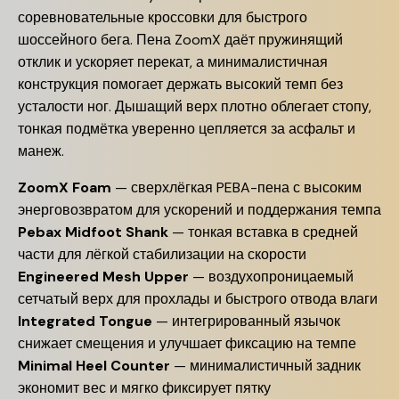
соревновательные кроссовки для быстрого
шоссейного бега. Пена ZoomX даёт пружинящий
отклик и ускоряет перекат, а минималистичная
конструкция помогает держать высокий темп без
усталости ног. Дышащий верх плотно облегает стопу,
тонкая подмётка уверенно цепляется за асфальт и
манеж.
ZoomX Foam
— сверхлёгкая PEBA-пена с высоким
энерговозвратом для ускорений и поддержания темпа
Pebax Midfoot Shank
— тонкая вставка в средней
части для лёгкой стабилизации на скорости
Engineered Mesh Upper
— воздухопроницаемый
сетчатый верх для прохлады и быстрого отвода влаги
Integrated Tongue
— интегрированный язычок
снижает смещения и улучшает фиксацию на темпе
Minimal Heel Counter
— минималистичный задник
экономит вес и мягко фиксирует пятку