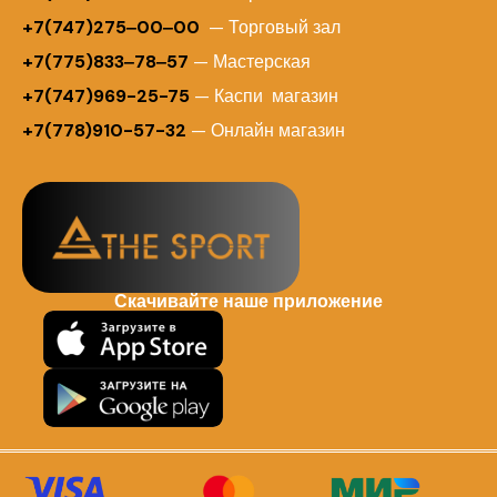
+7(747)275‒00‒00
— Торговый зал
+7(775)833‒78‒57
— Мастерская
+7(747)969-25-75
— Каспи магазин
+7(778)910-57-32
— Онлайн магазин
Скачивайте наше приложение