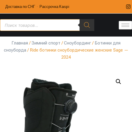
Доставка по СНГ · Рассрочка Kaspi
Главная
/
Зимний спорт
/
Сноубординг
/
Ботинки для
сноуборда
/ Ride ботинки сноубордические женские Sage —
2024