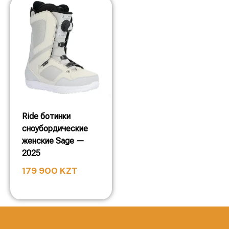
Ride ботинки
сноубордические
женские Sage —
2025
179 900
KZT