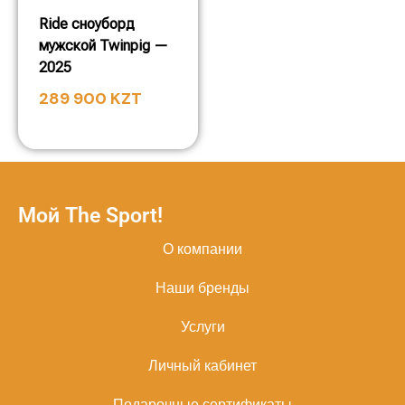
Ride сноуборд
мужской Twinpig —
2025
289 900
KZT
Мой The Sport!
О компании
Наши бренды
Услуги
Личный кабинет
Подарочные сертификаты