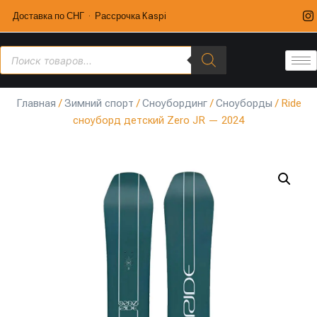
Доставка по СНГ · Рассрочка Kaspi
Главная
/
Зимний спорт
/
Сноубординг
/
Сноуборды
/ Ride
сноуборд детский Zero JR — 2024