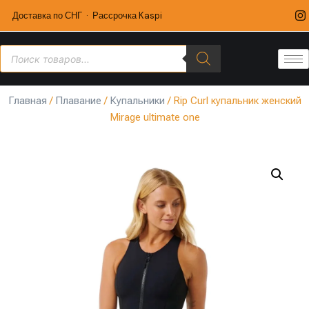
Доставка по СНГ · Рассрочка Kaspi
Главная
/
Плавание
/
Купальники
/ Rip Curl купальник женский
Mirage ultimate one