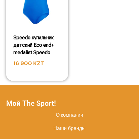
Speedo купальник
детский Eco end+
medalist Speedo
16 900
KZT
Мой The Sport!
О компании
Наши бренды