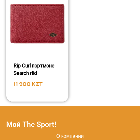
Rip Curl портмоне
Search rfid
11 900
KZT
Мой The Sport!
О компании