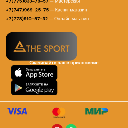
+7(775)833‒78‒57
— Мастерская
+7(747)969-25-75
— Каспи магазин
+7(778)910-57-32
— Онлайн магазин
Скачивайте наше приложение