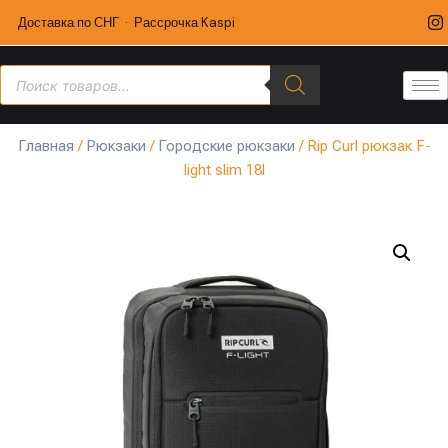
Доставка по СНГ · Рассрочка Kaspi
Главная
/
Рюкзаки
/
Городские рюкзаки
/ Rip Curl рюкзак F-
light slim 18l