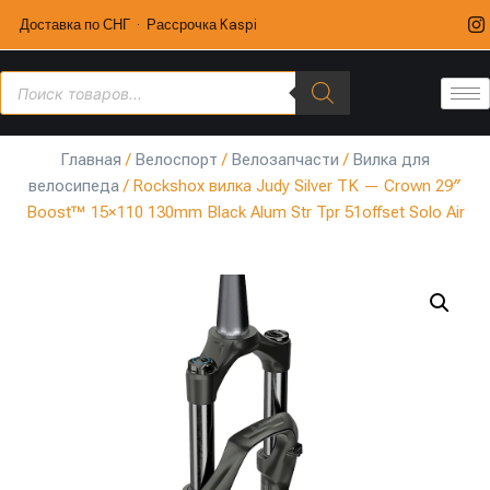
Доставка по СНГ · Рассрочка Kaspi
Главная
/
Велоспорт
/
Велозапчасти
/
Вилка для
велосипеда
/ Rockshox вилка Judy Silver TK — Crown 29″
Boost™ 15×110 130mm Black Alum Str Tpr 51offset Solo Air