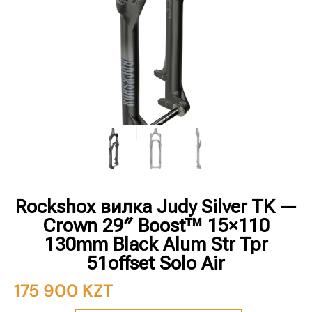
Rockshox вилка Judy Silver TK —
Crown 29″ Boost™ 15×110
130mm Black Alum Str Tpr
51offset Solo Air
175 900
KZT