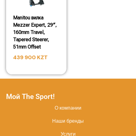
Manitou вилка
Mezzer Expert, 29″,
160mm Travel,
Tapered Steerer,
51mm Offset
439 900
KZT
Мой The Sport!
О компании
Наши бренды
Услуги