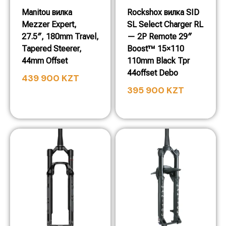
Manitou вилка
Rockshox вилка SID
Mezzer Expert,
SL Select Charger RL
27.5″, 180mm Travel,
— 2P Remote 29″
Tapered Steerer,
Boost™ 15×110
44mm Offset
110mm Black Tpr
44offset Debo
439 900
KZT
395 900
KZT