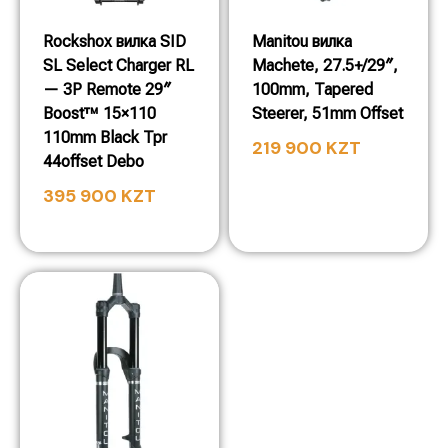
Rockshox вилка SID
Manitou вилка
SL Select Charger RL
Machete, 27.5+/29″,
— 3P Remote 29″
100mm, Tapered
Boost™ 15×110
Steerer, 51mm Offset
110mm Black Tpr
219 900
KZT
44offset Debo
395 900
KZT