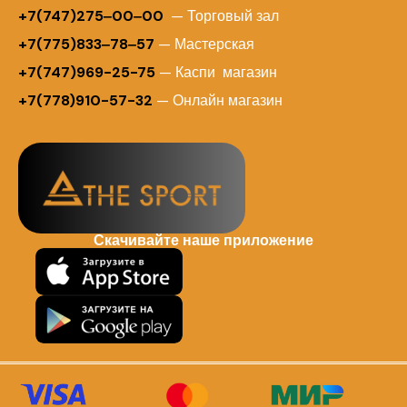
+7(747)275‒00‒00
— Торговый зал
+7(775)833‒78‒57
— Мастерская
+7(747)969-25-75
— Каспи магазин
+7(778)910-57-32
— Онлайн магазин
Скачивайте наше приложение