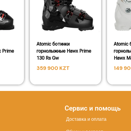
Atomic ботинки
Atomic 
 Prime
горнолыжные Hawx Prime
горнол
130 Rs Gw
Hawx M
359 900
KZT
149 9
Сервис и помощь
Доставка и оплата