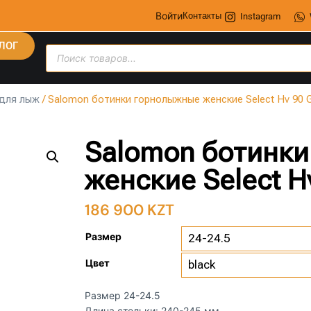
Войти
Контакты
Instagram
ЛОГ
 для лыж
/ Salomon ботинки горнолыжные женские Select Hv 90 
Salomon ботинк
женские Select H
186 900
KZT
Размер
Цвет
Размер 24-24.5
Длина стельки: 240-245 мм