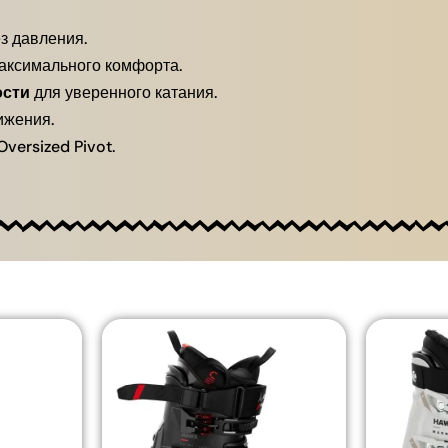
з давления.
аксимального комфорта.
ости
для уверенного катания.
ижения.
versized Pivot.