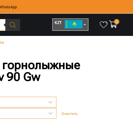
WhatsApp
0
KZT
RUB
Gw
и горнолыжные
v 90 Gw
Очистить