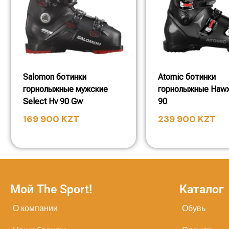
Salomon ботинки
Atomic ботинки
горнолыжные мужские
горнолыжные Hawx
Select Hv 90 Gw
90
169 900
KZT
239 900
KZT
Мой The Sport!
Каталог
О компании
Обувь