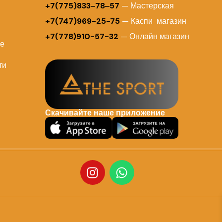
+7(775)833‒78‒57
— Мастерская
+7(747)969-25-75
— Каспи магазин
+7(778)910-57-32
— Онлайн магазин
ие
ти
Скачивайте наше приложение