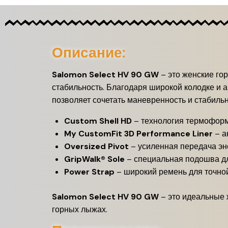
Описание:
Salomon Select HV 90 GW
– это женские го
стабильность. Благодаря широкой колодке и 
позволяет сочетать маневренность и стабильн
Custom Shell HD
– технология термоформ
My CustomFit 3D Performance Liner
– а
Oversized Pivot
– усиленная передача эне
GripWalk® Sole
– специальная подошва дл
Power Strap
– широкий ремень для точной
Salomon Select HV 90 GW
– это идеальные 
горных лыжах.