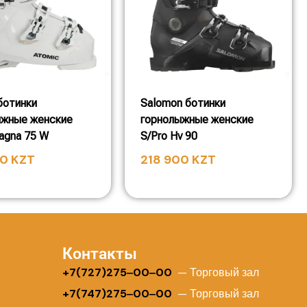
ботинки
Salomon ботинки
ыжные женские
горнолыжные женские
agna 75 W
S/Pro Hv 90
00
KZT
218 900
KZT
Контакты
+
7(727)275‒00‒00
— Торговый зал
+7(747)275‒00‒00
— Торговый зал