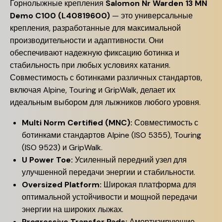
Горнолыжные крепления
Salomon Nr Warden 13 MN
Demo C100 (L40819600)
— это универсальные
крепления, разработанные для максимальной
производительности и адаптивности. Они
обеспечивают надежную фиксацию ботинка и
стабильность при любых условиях катания.
Совместимость с ботинками различных стандартов,
включая Alpine, Touring и GripWalk, делает их
идеальным выбором для лыжников любого уровня.
Multi Norm Certified (MNC):
Совместимость с
ботинками стандартов Alpine (ISO 5355), Touring
(ISO 9523) и GripWalk.
U Power Toe:
Усиленный передний узел для
улучшенной передачи энергии и стабильности.
Oversized Platform:
Широкая платформа для
оптимальной устойчивости и мощной передачи
энергии на широких лыжах.
Progressive Transfer Pads:
Амортизирующие