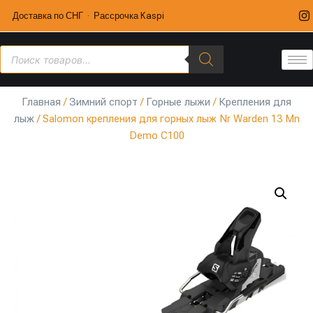
Доставка по СНГ · Рассрочка Kaspi
Главная
/
Зимний спорт
/
Горные лыжи
/
Крепления для
лыж
/ Salomon крепления для горных лыж Nr Warden 13 Mn
Demo C100