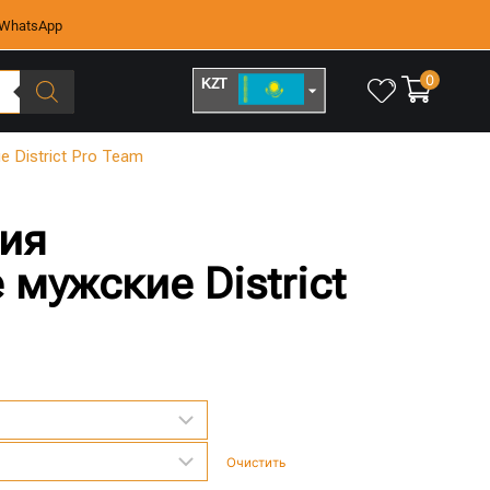
WhatsApp
0
KZT
RUB
 District Pro Team
ия
мужские District
Очистить