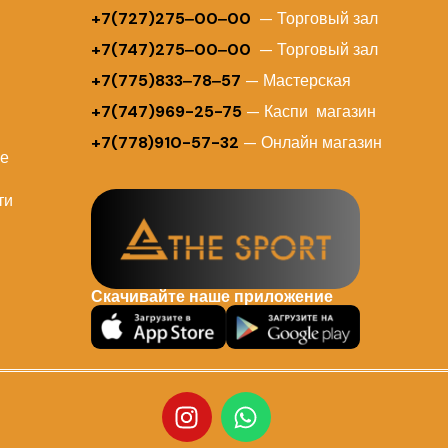
+
7(727)275‒00‒00
— Торговый зал
+7(747)275‒00‒00
— Торговый зал
+7(775)833‒78‒57
— Мастерская
+7(747)969-25-75
— Каспи магазин
+7(778)910-57-32
— Онлайн магазин
ие
ти
Скачивайте наше приложение