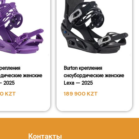
крепления
Burton крепления
рдические женские
сноубордические женские
— 2025
Lexa — 2025
00
KZT
189 900
KZT
Контакты