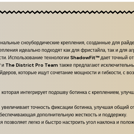
нальные сноубордические крепления, созданные для райде
репления идеально подходят как для фристайла, так и для а
сти. Использование технологии
ShadowFit™
дает точный от
™
и
The District Pro Team
также предлагают исключительны
йдеров, которые ищут сочетание мощности и гибкости, с во
которая интегрирует подошву ботинка с креплением, улучшая
 увеличивает точность фиксации ботинка, улучшая общий от
обеспечивающая дополнительную жесткость и поддержку.
я позволяет легко и быстро настроить угол наклона и поло