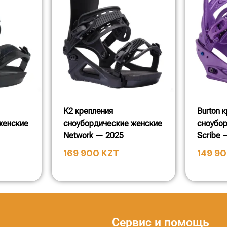
K2 крепления
Burton 
женские
сноубордические женские
сноубо
Network — 2025
Scribe 
169 900
KZT
149 9
Сервис и помощь