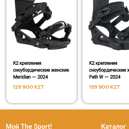
K2 крепления
K2 крепления
сноубордические женские
сноубордические 
Meridian — 2024
Path W — 2024
129 900
KZT
159 900
KZT
Мой The Sport!
Каталог