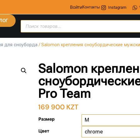
Войти
Контакты
Instagram
ЛОГ
я для сноуборда
/ Salomon крепления сноубордические мужские
Salomon креплен
сноубордические 
Pro Team
169 900
KZT
Размер
Цвет