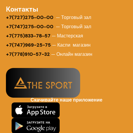
Контакты
+
7(727)275‒00‒00
— Торговый зал
+7(747)275‒00‒00
— Торговый зал
+7(775)833‒78‒57
— Мастерская
+7(747)969-25-75
— Каспи магазин
+7(778)910-57-32
— Онлайн магазин
Скачивайте наше приложение