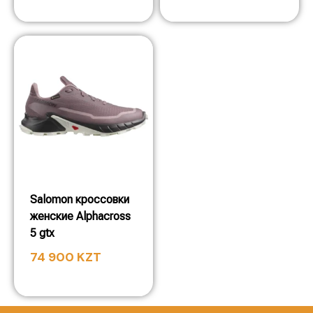
Salomon кроссовки
женские Alphacross
5 gtx
74 900
KZT