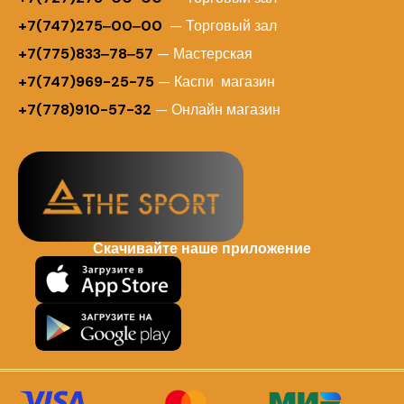
+7(747)275‒00‒00
— Торговый зал
+7(775)833‒78‒57
— Мастерская
+7(747)969-25-75
— Каспи магазин
+7(778)910-57-32
— Онлайн магазин
Скачивайте наше приложение