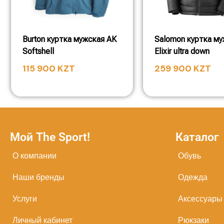
Burton куртка мужская AK
Salomon куртка м
Softshell
Elixir ultra down
115 900
KZT
259 900
KZT
Мой The Sport!
Каталог
О компании
Обувь
Наши бренды
Одежда
Услуги
Аксессуары
Личный кабинет
Рюкзаки