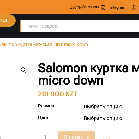
Войти
Контакты
Instagram
ЛОГ
Salomon куртка мужская Elixir micro down
Salomon куртка м
micro down
219 900
KZT
Размер
Цвет
В корзину