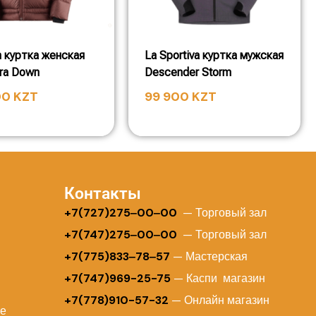
 куртка женская
La Sportiva куртка мужская
ltra Down
Descender Storm
00
KZT
99 900
KZT
Контакты
+
7(727)275‒00‒00
— Торговый зал
+7(747)275‒00‒00
— Торговый зал
+7(775)833‒78‒57
— Мастерская
+7(747)969-25-75
— Каспи магазин
+7(778)910-57-32
— Онлайн магазин
ие