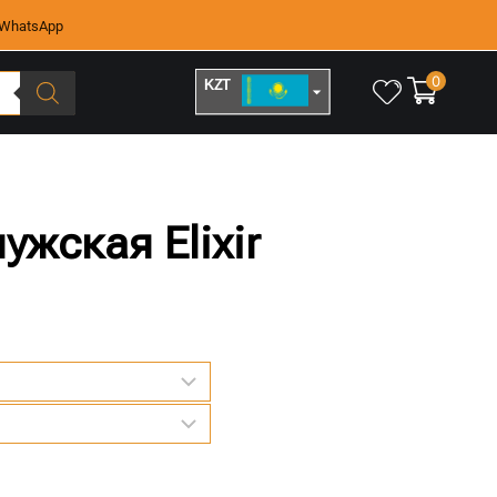
WhatsApp
0
KZT
RUB
ужская Elixir