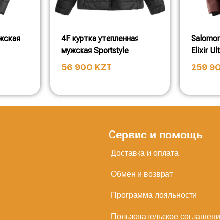
ужская
4F куртка утепленная
Salomon
мужская Sportstyle
Elixir U
56 900
KZT
259 9
Сервис и помощь
Доставка и оплата
Обмен и возврат
Программа лояльности
Пользовательское соглашен