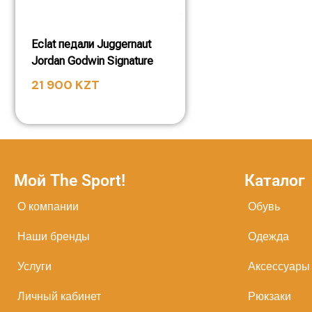
Eclat педали Juggernaut
Jordan Godwin Signature
21 900
KZT
Мой The Sport!
Каталог
О компании
Обувь
Наши бренды
Одежда
Услуги
Аксессуары
Личный кабинет
Рюкзаки