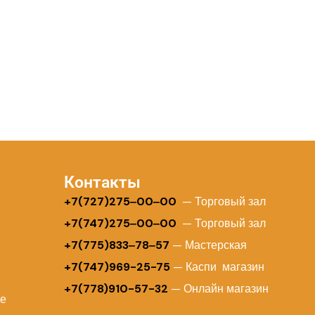
Контакты
+
7(727)275‒00‒00
— Торговый зал
+7(747)275‒00‒00
— Торговый зал
+7(775)833‒78‒57
— Мастерская
+7(747)969-25-75
— Каспи магазин
+7(778)910-57-32
— Онлайн магазин
ие