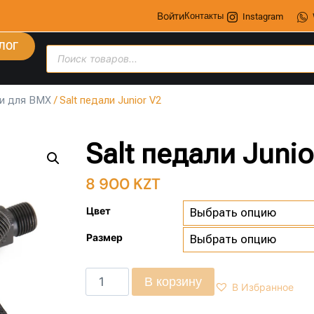
Войти
Контакты
Instagram
ЛОГ
и для BMX
/ Salt педали Junior V2
Salt педали Junio
8 900
KZT
Цвет
Размер
В корзину
В Избранное