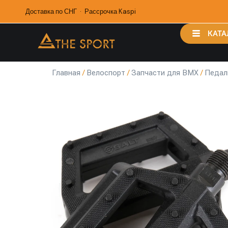
Доставка по СНГ · Рассрочка Kaspi
КАТА
Главная
/
Велоспорт
/
Запчасти для BMX
/
Педал