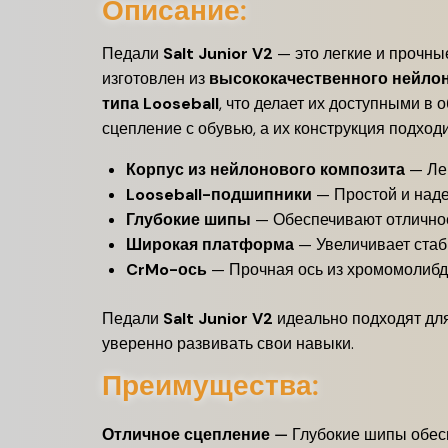
Описание:
Педали
Salt Junior V2
— это легкие и прочны
изготовлен из
высококачественного нейло
типа Looseball
, что делает их доступными 
сцепление с обувью, а их конструкция подход
Корпус из нейлонового композита
— Лег
Looseball-подшипники
— Простой и наде
Глубокие шипы
— Обеспечивают отличное
Широкая платформа
— Увеличивает стаби
CrMo-ось
— Прочная ось из хромомолибде
Педали
Salt Junior V2
идеально подходят для
уверенно развивать свои навыки.
Преимущества:
Отличное сцепление
— Глубокие шипы обесп