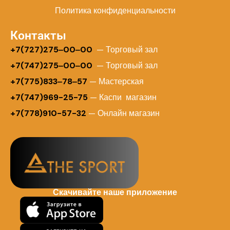
Политика конфиденциальности
Контакты
+
7(727)275‒00‒00
— Торговый зал
+7(747)275‒00‒00
— Торговый зал
+7(775)833‒78‒57
— Мастерская
+7(747)969-25-75
— Каспи магазин
+7(778)910-57-32
— Онлайн магазин
Скачивайте наше приложение