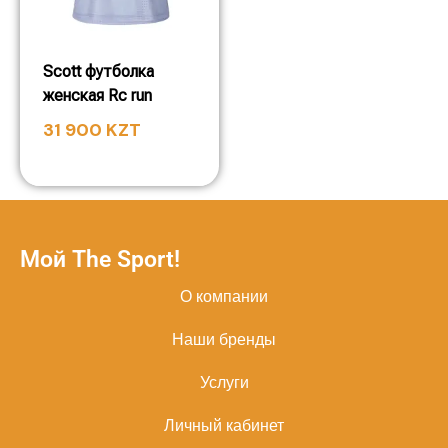
Scott футболка
женская Rc run
31 900
KZT
Мой The Sport!
О компании
Наши бренды
Услуги
Личный кабинет