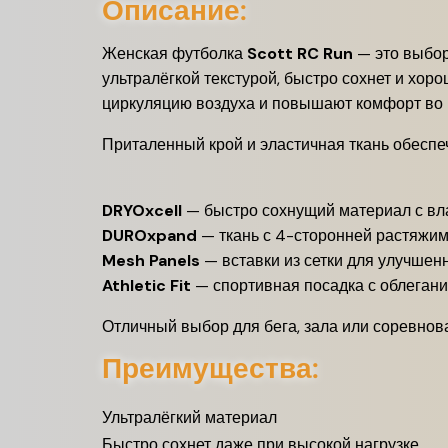
Описание:
Женская футболка
Scott RC Run
— это выбор
ультралёгкой текстурой, быстро сохнет и хор
циркуляцию воздуха и повышают комфорт во 
Приталенный крой и эластичная ткань обеспе
DRYOxcell
— быстро сохнущий материал с в
DUROxpand
— ткань с 4-сторонней растяжи
Mesh Panels
— вставки из сетки для улучшен
Athletic Fit
— спортивная посадка с облеган
Отличный выбор для бега, зала или соревнов
Преимущества:
Ультралёгкий материал
Быстро сохнет даже при высокой нагрузке