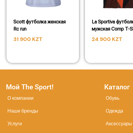
Scott футболка женская
La Sportiva футбол
Rc run
мужская Comp T-Sh
31 900
KZT
24 900
KZT
Мой The Sport!
Каталог
О компании
Обувь
Наши бренды
Одежда
Услуги
Аксессуары