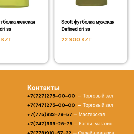
утболка женская
Scott футболка мужская
dri ss
Defined dri ss
0
KZT
22 900
KZT
Контакты
+
7(727)275‒00‒00
— Торговый зал
+7(747)275‒00‒00
— Торговый зал
+7(775)833‒78‒57
— Мастерская
+7(747)969-25-75
— Каспи магазин
+7(778)910-57-32
— Онлайн магазин