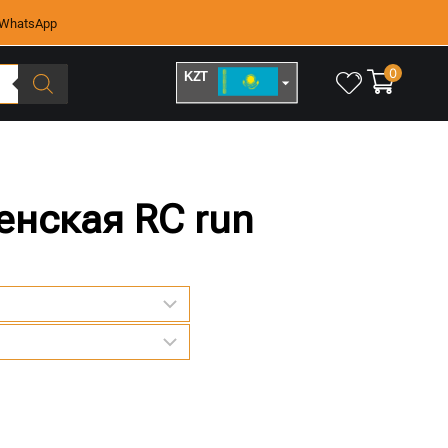
WhatsApp
0
KZT
RUB
енская RC run