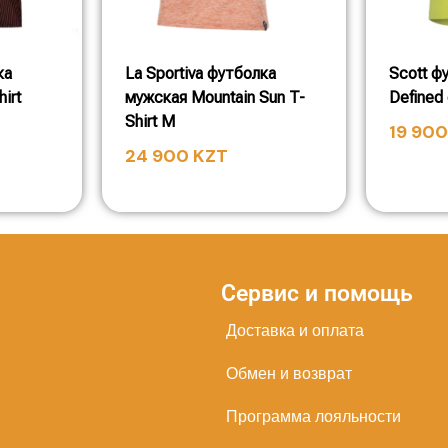
ка
La Sportiva футболка
Scott ф
irt
мужская Mountain Sun T-
Defined 
Shirt M
19 90
24 900
KZT
Сервис и помощь
Доставка и оплата
Обмен и возврат
Программа лояльности