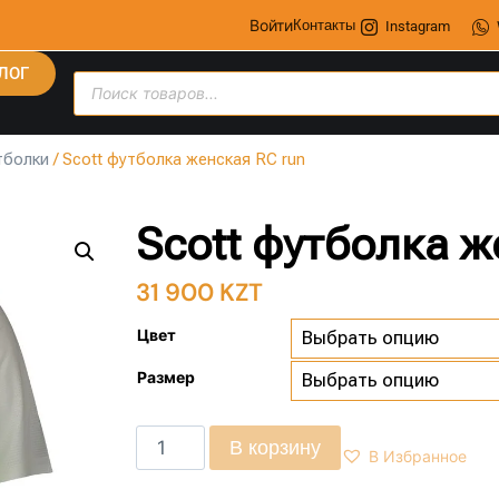
Войти
Контакты
Instagram
ЛОГ
тболки
/ Scott футболка женская RC run
Scott футболка ж
31 900
KZT
Цвет
Размер
В корзину
В Избранное