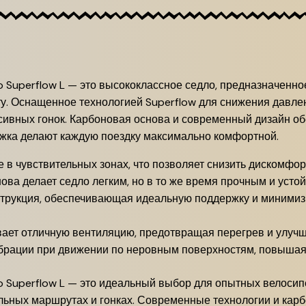
nio Superflow L — это высококлассное седло, предназначенн
. Оснащенное технологией Superflow для снижения давлен
сивных гонок. Карбоновая основа и современный дизайн об
ржка делают каждую поездку максимально комфортной.
в чувствительных зонах, что позволяет снизить дискомфорт
ва делает седло легким, но в то же время прочным и устой
трукция, обеспечивающая идеальную поддержку и миними
ает отличную вентиляцию, предотвращая перегрев и улучш
рации при движении по неровным поверхностям, повышая 
onio Superflow L — это идеальный выбор для опытных велоси
ельных маршрутах и гонках. Современные технологии и ка