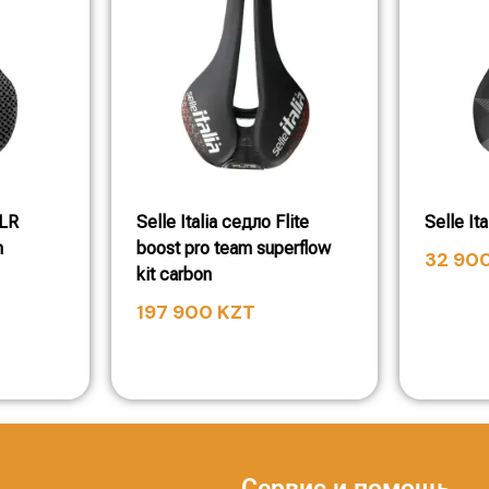
SLR
Selle Italia седло Flite
Selle It
n
boost pro team superflow
32 90
kit carbon
197 900
KZT
Сервис и помощь