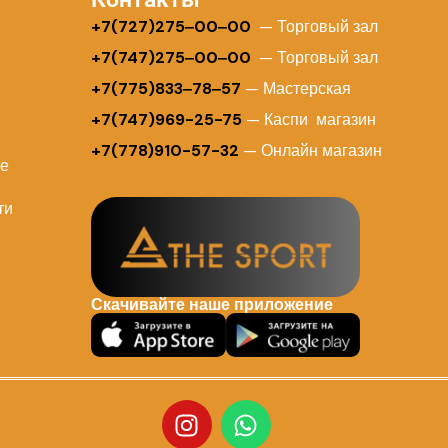
+
7(727)275‒00‒00
— Торговый зал
+7(747)275‒00‒00
— Торговый зал
+7(775)833‒78‒57
— Мастерская
+7(747)969-25-75
— Каспи магазин
+7(778)910-57-32
— Онлайн магазин
ие
ти
Скачивайте наше приложение