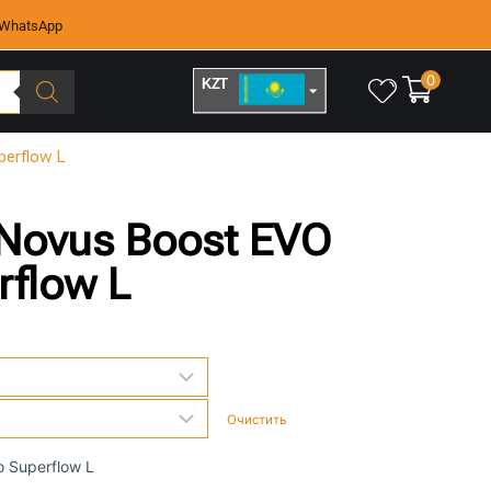
WhatsApp
0
KZT
RUB
perflow L
о Novus Boost EVO
rflow L
Очистить
o Superflow L