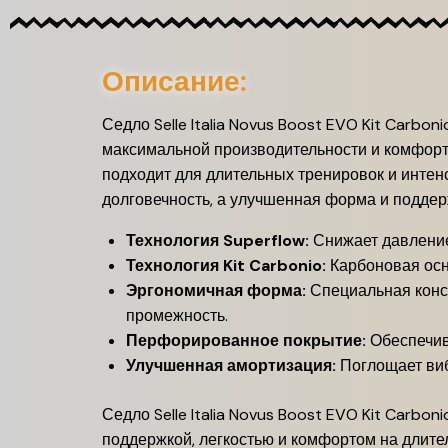
Описание:
Седло Selle Italia Novus Boost EVO Kit Carbo
максимальной производительности и комфорту
подходит для длительных тренировок и интен
долговечность, а улучшенная форма и подде
Технология Superflow:
Снижает давление 
Технология Kit Carbonio:
Карбоновая осно
Эргономичная форма:
Специальная конс
промежность.
Перфорированное покрытие:
Обеспечив
Улучшенная амортизация:
Поглощает виб
Седло Selle Italia Novus Boost EVO Kit Carb
поддержкой, легкостью и комфортом на длит