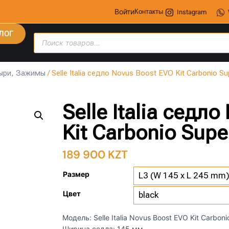
Войти
Контакты
Instagram
ЛОГ
ыри, Зажимы
/ Selle Italia седло Novus Boost EVO Kit Carbonio Su
Selle Italia седл
Kit Carbonio Supe
189 900
KZT
Размер
Цвет
Модель: Selle Italia Novus Boost EVO Kit Carboni
Ширина седла: 145 мм