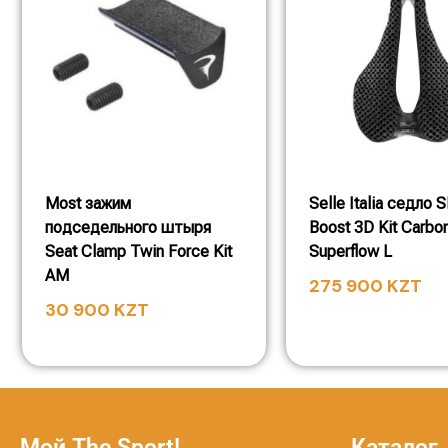
Most зажим
Selle Italia седло 
подседельного штыря
Boost 3D Kit Carbo
Seat Clamp Twin Force Kit
Superflow L
AM
275 900
KZT
30 900
KZT
Мой The Sport!
Каталог