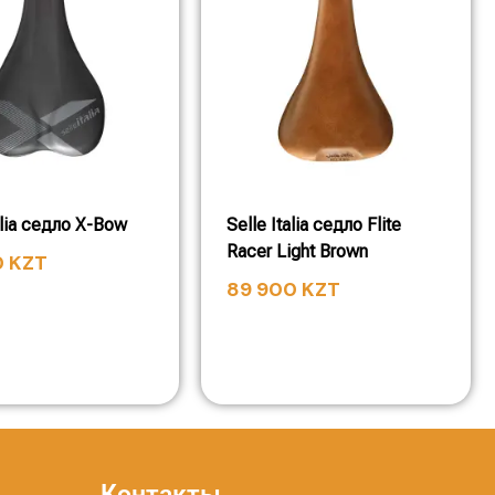
alia седло X-Bow
Selle Italia седло Flite
Racer Light Brown
0
KZT
89 900
KZT
Контакты