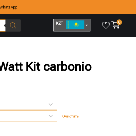
WhatsApp
0
KZT
RUB
 Watt Kit carbonio
Очистить