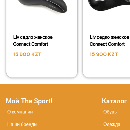
Liv седло женское
Liv седло женское
Connect Comfort
Connect Comfort
15 900
KZT
15 900
KZT
Мой The Sport!
Каталог
О компании
Обувь
Наши бренды
Одежда