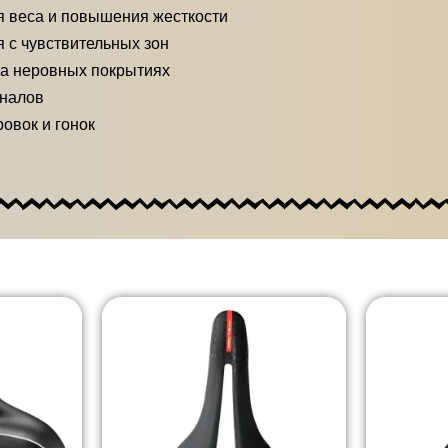
 веса и повышения жесткости
 с чувствительных зон
на неровных покрытиях
оналов
овок и гонок