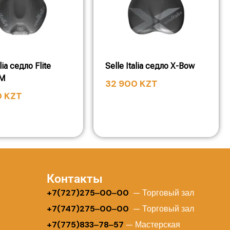
alia седло Flite
Selle Italia седло X-Bow
TM
32 900
KZT
0
KZT
Контакты
+
7(727)275‒00‒00
— Торговый зал
+7(747)275‒00‒00
— Торговый зал
+7(775)833‒78‒57
— Мастерская