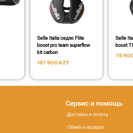
Selle Italia седло Flite
Selle It
boost pro team superflow
boost 
kit carbon
75 90
197 900
KZT
Сервис и помощь
Доставка и оплата
Обмен и возврат