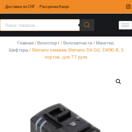
Доставка по СНГ · Рассрочка Kaspi
Главная
/
Велоспорт
/
Велозапчасти
/
Манетки,
Шифтеры
/ Shimano клемник Shimano DA Di2, EW90-B, 5
портов, для TT руля