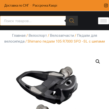
Доставка по СНГ · Рассрочка Kaspi
Главная
/
Велоспорт
/
Велозапчасти
/
Педали для
велосипеда
/ Shimano педали 105 R7000 SPD -SL с шипами