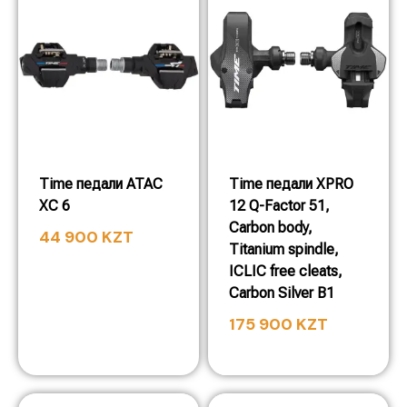
Time педали ATAC
Time педали XPRO
XC 6
12 Q-Factor 51,
Carbon body,
44 900
KZT
Titanium spindle,
ICLIC free cleats,
Carbon Silver B1
175 900
KZT