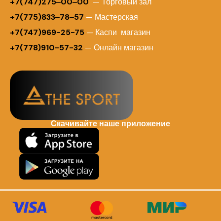
+7(747)275‒00‒00
— Торговый зал
+7(775)833‒78‒57
— Мастерская
+7(747)969-25-75
— Каспи магазин
+7(778)910-57-32
— Онлайн магазин
Скачивайте наше приложение