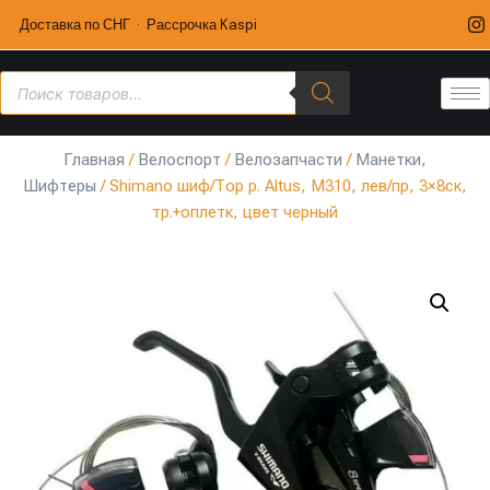
Доставка по СНГ · Рассрочка Kaspi
Главная
/
Велоспорт
/
Велозапчасти
/
Манетки,
Шифтеры
/ Shimano шиф/Тор р. Altus, M310, лев/пр, 3×8ск,
тр.+оплетк, цвет черный