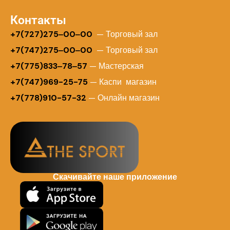
Контакты
+
7(727)275‒00‒00
— Торговый зал
+7(747)275‒00‒00
— Торговый зал
+7(775)833‒78‒57
— Мастерская
+7(747)969-25-75
— Каспи магазин
+7(778)910-57-32
— Онлайн магазин
Скачивайте наше приложение