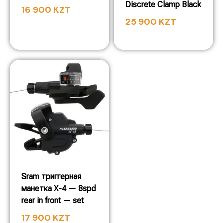
Discrete Clamp Black
16 900
KZT
25 900
KZT
Sram триггерная
манетка X-4 — 8spd
rear in front — set
17 900
KZT