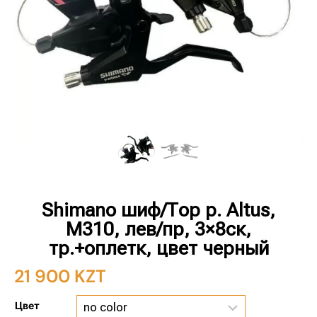
Shimano шиф/Тор р. Altus,
M310, лев/пр, 3×8ск,
тр.+оплетк, цвет черный
21 900
KZT
Цвет