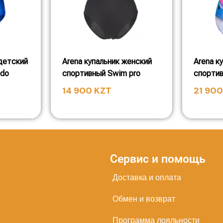
детский
Arena купальник женский
Arena к
edo
спортивный Swim pro
спортив
14 900
KZT
21 90
Сервис и помощь
Доставка и оплата
Обмен и возврат
Программа лояльности