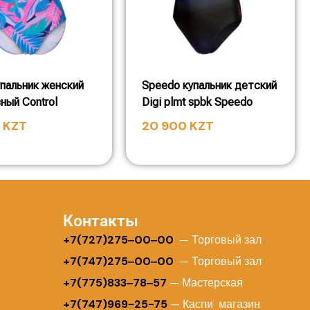
упальник женский
Speedo купальник детский
ный Control
Digi plmt spbk Speedo
0
KZT
20 900
KZT
Контакты
+
7(727)275‒00‒00
— Торговый зал
+7(747)275‒00‒00
— Торговый зал
+7(775)833‒78‒57
— Мастерская
+7(747)969-25-75
— Каспи магазин