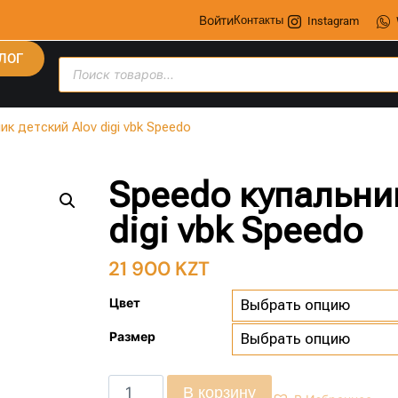
Войти
Контакты
Instagram
ЛОГ
ик детский Alov digi vbk Speedo
Speedo купальник
digi vbk Speedo
21 900
KZT
Цвет
Размер
В корзину