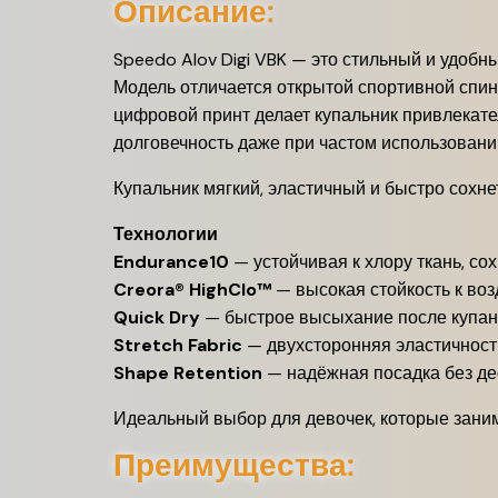
Описание:
Speedo Alov Digi VBK — это стильный и удобн
Модель отличается открытой спортивной спин
цифровой принт делает купальник привлекател
долговечность даже при частом использовани
Купальник мягкий, эластичный и быстро сохне
Технологии
Endurance10
— устойчивая к хлору ткань, со
Creora® HighClo™
— высокая стойкость к во
Quick Dry
— быстрое высыхание после купа
Stretch Fabric
— двухсторонняя эластичност
Shape Retention
— надёжная посадка без д
Идеальный выбор для девочек, которые заним
Преимущества: