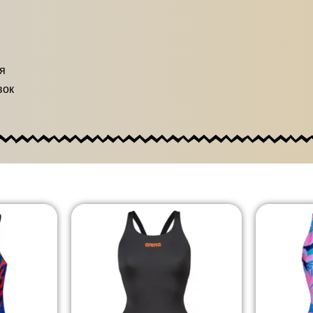
я
вок