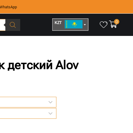
WhatsApp
0
KZT
RUB
 детский Alov