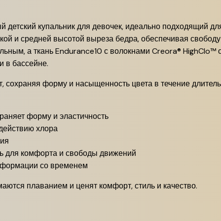
ый детский купальник для девочек, идеально подходящий дл
кой и средней высотой выреза бедра, обеспечивая свободу
ьным, а ткань Endurance10 с волокнами Creora® HighClo™ о
и в бассейне.
т, сохраняя форму и насыщенность цвета в течение длител
храняет форму и эластичность
здействию хлора
ния
ь для комфорта и свободы движений
еформации со временем
аются плаванием и ценят комфорт, стиль и качество.