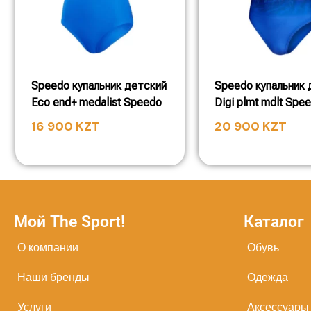
Speedo купальник детский
Speedo купальник 
Eco end+ medalist Speedo
Digi plmt mdlt Spe
16 900
KZT
20 900
KZT
Мой The Sport!
Каталог
О компании
Обувь
Наши бренды
Одежда
Услуги
Аксессуары