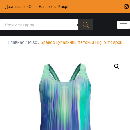
Доставка по СНГ · Рассрочка Kaspi
Главная
/
Misc
/ Speedo купальник детский Digi plmt spbk