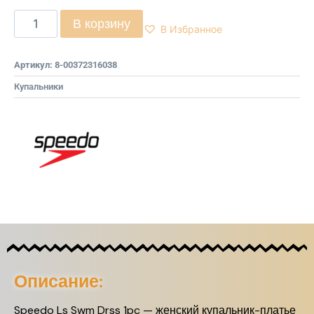
В корзину
В Избранное
Артикул:
8-00372316038
Купальники
Описание:
Speedo Ls Swm Drss 1pc — женский купальник-платье