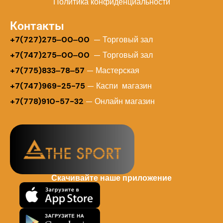
Политика конфиденциальности
Контакты
+
7(727)275‒00‒00
— Торговый зал
+7(747)275‒00‒00
— Торговый зал
+7(775)833‒78‒57
— Мастерская
+7(747)969-25-75
— Каспи магазин
+7(778)910-57-32
— Онлайн магазин
Скачивайте наше приложение