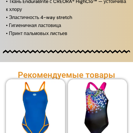
• Ткань EnduraBrite с CREORA® HighClo™ — устойчива
к хлору
• Эластичность 4-way stretch
• Гигиеничная ластовица
• Принт пальмовых листьев
Рекомендуемые товары