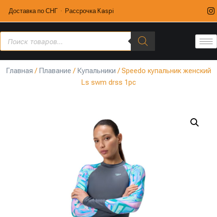
Доставка по СНГ · Рассрочка Kaspi
Главная
/
Плавание
/
Купальники
/ Speedo купальник женский
Ls swm drss 1pc