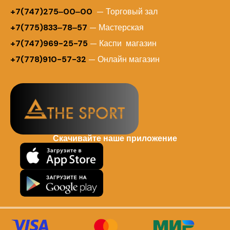
+7(747)275‒00‒00
— Торговый зал
+7(775)833‒78‒57
— Мастерская
+7(747)969-25-75
— Каспи магазин
+7(778)910-57-32
— Онлайн магазин
Скачивайте наше приложение