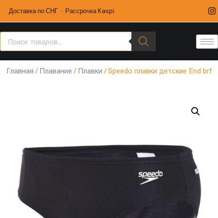
Доставка по СНГ · Рассрочка Kaspi
Главная
/
Плавание
/
Плавки
/ Speedo плавки детские End brf