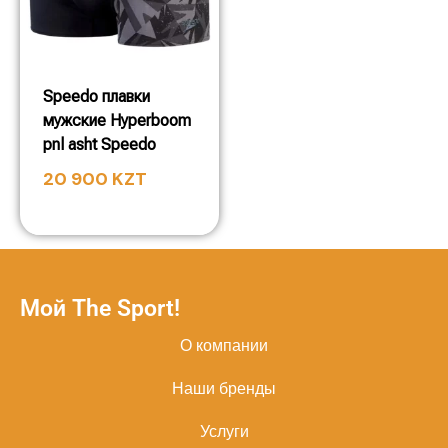
Speedo плавки
мужские Hyperboom
pnl asht Speedo
20 900
KZT
Мой The Sport!
О компании
Наши бренды
Услуги