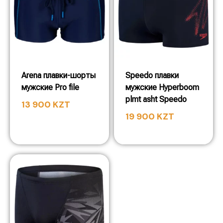
Arena плавки-шорты
Speedo плавки
мужские Pro file
мужские Hyperboom
plmt asht Speedo
13 900
KZT
19 900
KZT