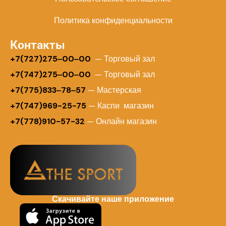
Политика конфиденциальности
Контакты
+
7(727)275‒00‒00
— Торговый зал
+7(747)275‒00‒00
— Торговый зал
+7(775)833‒78‒57
— Мастерская
+7(747)969-25-75
— Каспи магазин
+7(778)910-57-32
— Онлайн магазин
Скачивайте наше приложение