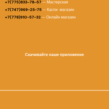
+7(775)833‒78‒57
— Мастерская
+7(747)969-25-75
— Каспи магазин
+7(778)910-57-32
— Онлайн магазин
Скачивайте наше приложение