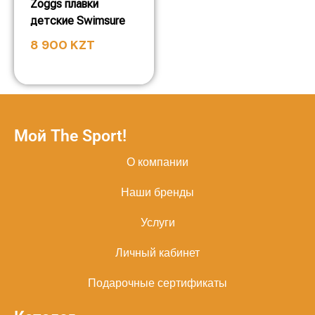
Zoggs плавки
детские Swimsure
8 900
KZT
Мой The Sport!
О компании
Наши бренды
Услуги
Личный кабинет
Подарочные сертификаты