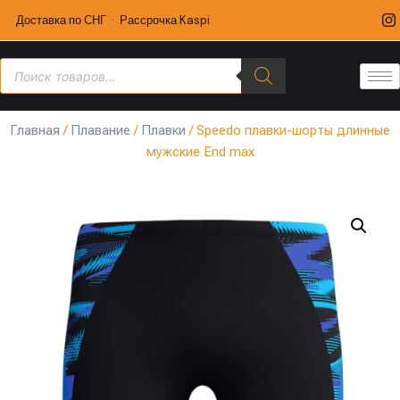
Доставка по СНГ · Рассрочка Kaspi
Главная
/
Плавание
/
Плавки
/ Speedo плавки-шорты длинные
мужские End max