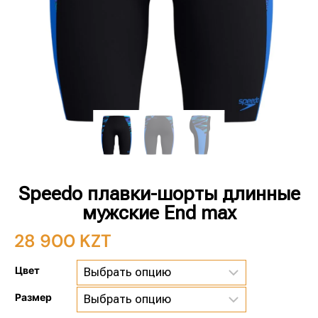
Speedo плавки-шорты длинные
мужские End max
28 900
KZT
Цвет
Размер